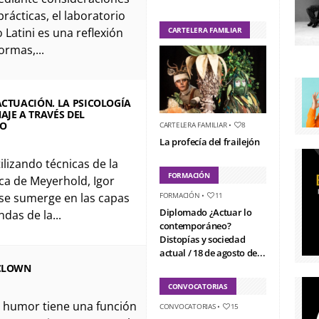
prácticas, el laboratorio
 Latini es una reflexión
CARTELERA FAMILIAR
ormas,...
ACTUACIÓN. LA PSICOLOGÍA
AJE A TRAVÉS DEL
TO
CARTELERA FAMILIAR
•
8
La profecía del frailejón
Utilizando técnicas de la
FORMACIÓN
a de Meyerhold, Igor
 se sumerge en las capas
FORMACIÓN
•
11
Diplomado ¿Actuar lo
das de la...
contemporáneo?
Distopías y sociedad
actual / 18 de agosto de...
 CLOWN
CONVOCATORIAS
 El humor tiene una función
CONVOCATORIAS
•
15