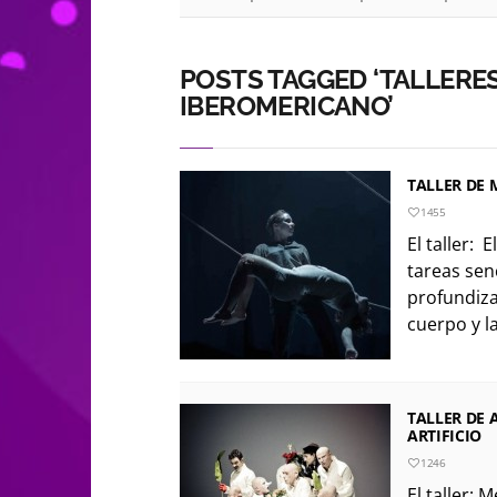
POSTS TAGGED ‘TALLERE
IBEROMERICANO’
TALLER DE
1455
El taller: 
tareas sen
profundiza
cuerpo y la
TALLER DE 
ARTIFICIO
1246
El taller: