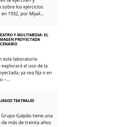
 sobre los ejercicios
 en 1932, por Mijail...
TEATRO Y MULTIMEDIA: EL
 IMAGEN PROYECTADA
SCENARIO
En este laboratorio
 explorará el uso de la
yectada, ya sea fija o en
 –...
JUEGOS TEATRALES
 El Grupo Galpão tiene una
a de más de treinta años