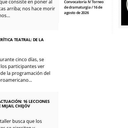
 que consiste en poner al
Convocatoria IV Torneo
de dramaturgia / 16 de
s arriba; nos hace morir
agosto de 2026
nos...
RÍTICA TEATRAL: DE LA
Durante cinco días, se
los participantes ver
 de la programación del
beroamericano...
ACTUACIÓN: 16 LECCIONES
E MIJAIL CHEJÓV
l taller busca que los
es se ejerciten y