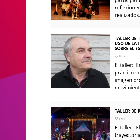
reflexionen
realizados,
TALLER DE 
USO DE LA
SOBRE EL E
1832
El taller: 
práctico se
imagen pro
movimiento
TALLER DE 
1711
El taller:
trayectori