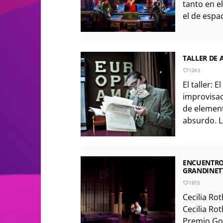
tanto en e
el de espac
TALLER DE
1243
El taller: E
improvisac
de element
absurdo. Lo
ENCUENTRO 
GRANDINET
1815
Cecilia Ro
Cecilia Ro
Premio Goy