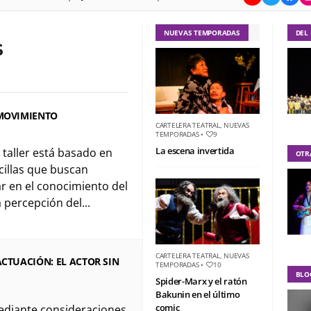
NUEVAS TEMPORADAS
DEL
S
 MOVIMIENTO
CARTELERA TEATRAL
,
NUEVAS
TEMPORADAS
•
9
La escena invertida
El taller está basado en
OTR
cillas que buscan
r en el conocimiento del
 percepción del...
CARTELERA TEATRAL
,
NUEVAS
ACTUACIÓN: EL ACTOR SIN
TEMPORADAS
•
10
BLO
Spider-Marx y el ratón
Bakunin en el último
comic
 Mediante consideraciones