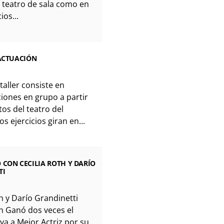
l teatro de sala como en
ios...
 ACTUACIÓN
l taller consiste en
iones en grupo a partir
os del teatro del
s ejercicios giran en...
CON CECILIA ROTH Y DARÍO
TI
th y Darío Grandinetti
th Ganó dos veces el
a a Mejor Actriz por su