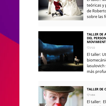
teóricas y 
de Roberto
sobre las f
TALLER DE 
DEL PERSON
MOVIMIEN
2122
El taller: 
biomecánic
Iasulovich
más profun
TALLER DE
1494
El taller: