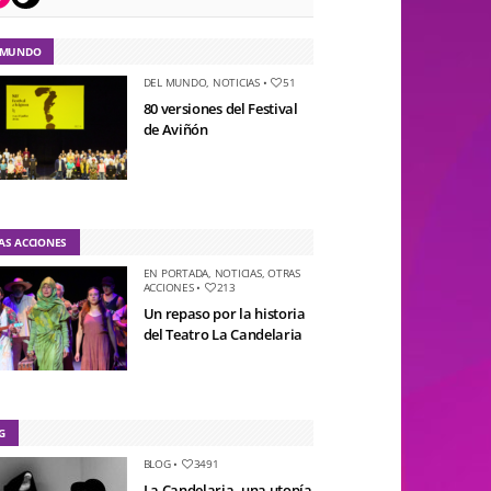
 MUNDO
DEL MUNDO
,
NOTICIAS
•
51
80 versiones del Festival
de Aviñón
AS ACCIONES
EN PORTADA
,
NOTICIAS
,
OTRAS
ACCIONES
•
213
Un repaso por la historia
del Teatro La Candelaria
G
BLOG
•
3491
La Candelaria, una utopía