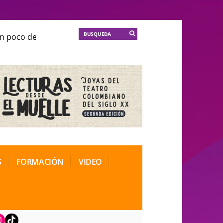
oco de locura para la cordura
KT :: |
Soma Mnemosin
oco de locura para la cordura
KT :: |
Soma Mnemosin
nal de Teatro Rosa
nal de Teatro Rosa
S
FORMACIÓN
VIDEO
book
nstagram
TikTok