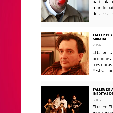
particular
mundo pata
de la risa, 
TALLER DE C
MIRADA
1364
El taller: 
propone a 
tres obras
Festival I
TALLER DE 
INÉDITAS D
1512
El taller: E
participant